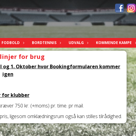
FODBOLD
BORDTENNIS
UDVALG
KOMMENDE KAMPE
injer for brug
il og 1. Oktober hvor Bookingformularen kommer
igen
r for klubber
ræver 750 kr. (+moms) pr. time. pr mail.
pris, ligesom omklædningsrum også kan stilles tilrådighed.