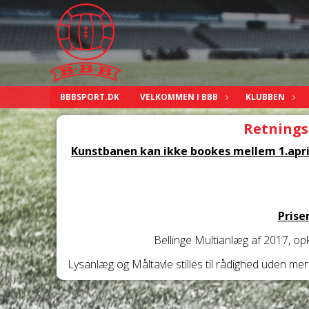
BBBSPORT.DK
VELKOMMEN I BBB
KLUBBEN
Retningsl
Kunstbanen kan ikke bookes mellem 1.apr
Prise
Bellinge Multianlæg af 2017, opk
Lysanlæg og Måltavle stilles til rådighed uden mer