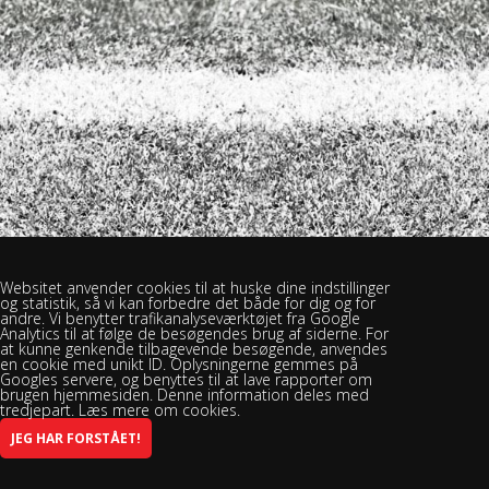
Websitet anvender cookies til at huske dine indstillinger
og statistik, så vi kan forbedre det både for dig og for
andre. Vi benytter trafikanalyseværktøjet fra Google
Analytics til at følge de besøgendes brug af siderne. For
at kunne genkende tilbagevende besøgende, anvendes
en cookie med unikt ID. Oplysningerne gemmes på
Googles servere, og benyttes til at lave rapporter om
brugen hjemmesiden. Denne information deles med
tredjepart. Læs mere om cookies.
Brændekilde Bellinge Boldklub - Brændekilevej 30, 5250 Odense SV -
Spillested: Rasmus Rask Skolen
INFO@BBBSPORT.DK