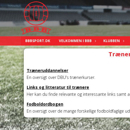
BBBSPORT.DK
VELKOMMEN I BBB
KLUBBEN
Træne
Træneruddannelser
En oversigt over DBU's trænerkurser.
Links og litteratur til trænere
Her kan du finde relevante og interessante links samt anb
Fodboldordbogen
En oversigt over de mange forskellige fodboldfaglige ud