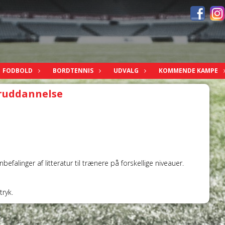
FODBOLD
BORDTENNIS
UDVALG
KOMMENDE KAMPE
ruddannelse
efalinger af litteratur til trænere på forskellige niveauer.
tryk.