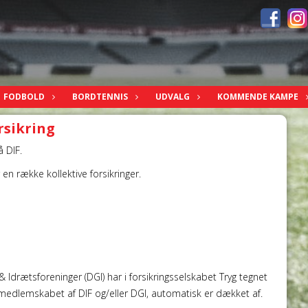
FODBOLD
BORDTENNIS
UDVALG
KOMMENDE KAMPE
rsikring
 DIF.
en række kollektive forsikringer.
drætsforeninger (DGI) har i forsikringsselskabet Tryg tegnet
ia medlemskabet af DIF og/eller DGI, automatisk er dækket af.