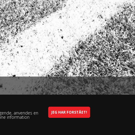
søgende, anvendes en
nne information
mus Rask Skolen