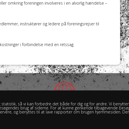
ller omkring foreningen involveres i en alvorlig hændelse –
dlemmer, instruktører og ledere på foreningsrejser til
kostninger i forbindelse med en retssag.
 statistik, så vi kan forbedre det både for dig og for andre. Vi benytter
de besøgendes brug af siderne. For at kunne genkende tilbagevende be
rvere, og benyttes til at lave rapporter om brugen hjemmesiden. De
llinge Boldklub - Brændekilevej 30, 5250 Odense SV - Spillested: Ras
INFO@BBBSPORT.DK