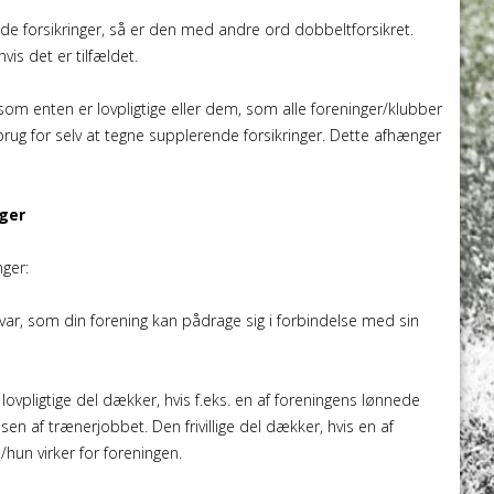
nde forsikringer, så er den med andre ord dobbeltforsikret.
is det er tilfældet.
 som enten er lovpligtige eller dem, som alle foreninger/klubber
rug for selv at tegne supplerende forsikringer. Dette afhænger
nger
nger:
var, som din forening kan pådrage sig i forbindelse med sin
en lovpligtige del dækker, hvis f.eks. en af foreningens lønnede
n af trænerjobbet. Den frivillige del dækker, hvis en af
/hun virker for foreningen.