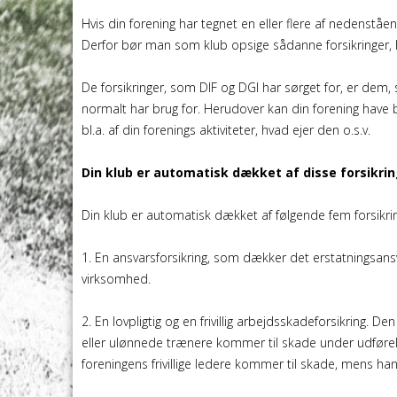
Hvis din forening har tegnet en eller flere af nedenståe
Derfor bør man som klub opsige sådanne forsikringer, hv
De forsikringer, som DIF og DGI har sørget for, er dem,
normalt har brug for. Herudover kan din forening have b
bl.a. af din forenings aktiviteter, hvad ejer den o.s.v.
Din klub er automatisk dækket af disse forsikri
Din klub er automatisk dækket af følgende fem forsikri
1. En ansvarsforsikring, som dækker det erstatningsans
virksomhed.
2. En lovpligtig og en frivillig arbejdsskadeforsikring. D
eller ulønnede trænere kommer til skade under udførelse
foreningens frivillige ledere kommer til skade, mens han