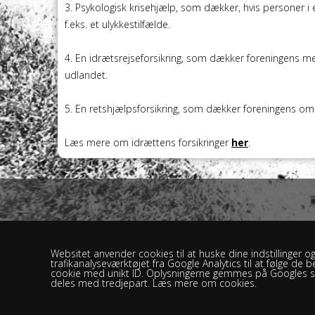
3. Psykologisk krisehjælp, som dækker, hvis personer i e
f.eks. et ulykkestilfælde.
4. En idrætsrejseforsikring, som dækker foreningens me
udlandet.
5. En retshjælpsforsikring, som dækker foreningens om
Læs mere om idrættens forsikringer
her
.
Websitet anvender cookies til at huske dine indstillinger og
trafikanalyseværktøjet fra Google Analytics til at følge 
cookie med unikt ID. Oplysningerne gemmes på Googles se
deles med tredjepart. Læs mere om cookies.
Brændekilde Be