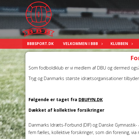
BBBSPORT.DK
VELKOMMEN I BBB
KLUBBEN
Fo
Som fodboldklub er vi medlem af DBU og dermed også
Tryg og Danmarks største idrætsorganisationer tilbyder 
Følgende er taget fra
DBUFYN.DK
Dækket af kollektive forsikringer
Danmarks Idræts-Forbund (DIF) og Danske Gymnastik- & I
fem fælles, kollektive forsikringer, som din forening, v