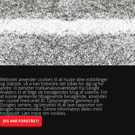
Websitet anvender cookies til at huske dine indstillinger
og statistik, så vi kan forbedre det både for dig og for
andre. Vi benytter trafikanalyseværktøjet fra Google
Analytics til at følge de besøgendes brug af siderne. For
at kunne genkende tilbagevende besøgende, anvendes
en cookie med unikt ID. Oplysningerne gemmes på
Googles servere, og benyttes til at lave rapporter om
brugen hjemmesiden. Denne information deles med
tredjepart. Læs mere om cookies.
Brændekilde Bellinge Boldklub - Brændekilevej 30, 5250 Odense SV -
Spillested: Rasmus Rask Skolen
INFO@BBBSPORT.DK