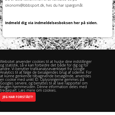
okonomi@bbbsport.dk, hvis du har spørgsmål.
Indmeld dig via indmeldelsesboksen her på siden.
Websitet anvender cookies til at huske dine indstillinger
og statistik, så vi kan forbedre det både for dig og for
andre. Vi benytter trafikanalyseværktøjet fra Google
Analytics til at følge de besøgendes brug af siderne. For
at kunne genkende tilbagevende besøgende, anvendes
en cookie med unikt ID. Oplysningerne gemmes på
Googles servere, og benyttes til at lave rapporter om
brugen hjemmesiden. Denne information deles med
tredjepart. Læs mere om cookies.
Brændekilde Bellinge Boldklub - Brændekilevej 30, 5250 Odense SV -
Spillested: Rasmus Rask Skolen
INFO@BBBSPORT.DK