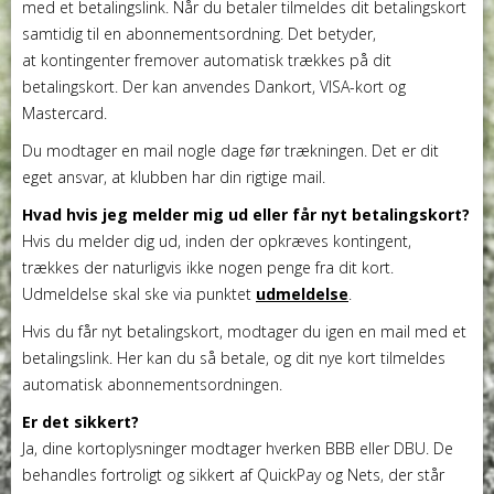
med et betalingslink. Når du betaler tilmeldes dit betalingskort
samtidig til en abonnementsordning. Det betyder,
at kontingenter fremover automatisk trækkes på dit
betalingskort. Der kan anvendes Dankort, VISA-kort og
Mastercard.
Du modtager en mail nogle dage før trækningen. Det er dit
eget ansvar, at klubben har din rigtige mail.
Hvad hvis jeg melder mig ud eller får nyt betalingskort?
Hvis du melder dig ud, inden der opkræves kontingent,
trækkes der naturligvis ikke nogen penge fra dit kort.
Udmeldelse skal ske via punktet
udmeldelse
.
Hvis du får nyt betalingskort, modtager du igen en mail med et
betalingslink. Her kan du så betale, og dit nye kort tilmeldes
automatisk abonnementsordningen.
Er det sikkert?
Ja, dine kortoplysninger modtager hverken BBB eller DBU. De
behandles fortroligt og sikkert af QuickPay og Nets, der står