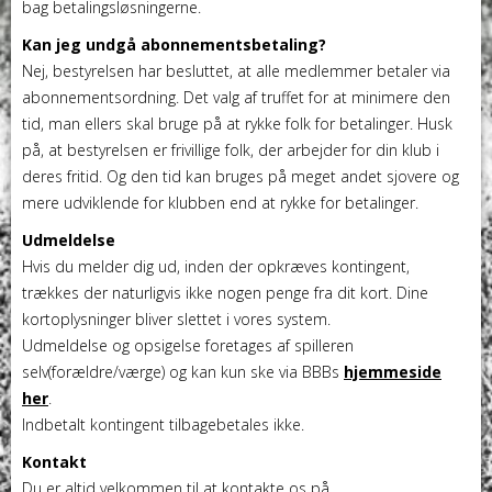
bag betalingsløsningerne.
Kan jeg undgå abonnementsbetaling?
Nej, bestyrelsen har besluttet, at alle medlemmer betaler via
abonnementsordning. Det valg af truffet for at minimere den
tid, man ellers skal bruge på at rykke folk for betalinger. Husk
på, at bestyrelsen er frivillige folk, der arbejder for din klub i
deres fritid. Og den tid kan bruges på meget andet sjovere og
mere udviklende for klubben end at rykke for betalinger.
Udmeldelse
Hvis du melder dig ud, inden der opkræves kontingent,
trækkes der naturligvis ikke nogen penge fra dit kort. Dine
kortoplysninger bliver slettet i vores system.
Udmeldelse og opsigelse foretages af spilleren
selv(forældre/værge) og kan kun ske via BBBs
hjemmeside
her
.
Indbetalt kontingent tilbagebetales ikke.
Kontakt
Du er altid velkommen til at kontakte os på