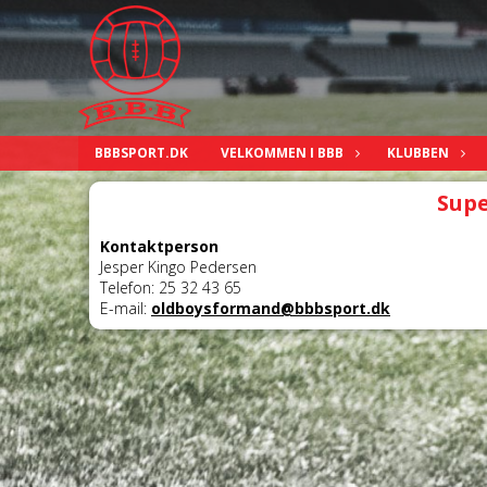
BBBSPORT.DK
VELKOMMEN I BBB
KLUBBEN
Sup
Kontaktperson
Jesper Kingo Pedersen
Telefon: 25 32 43 65
E-mail:
oldboysformand@bbbsport.dk