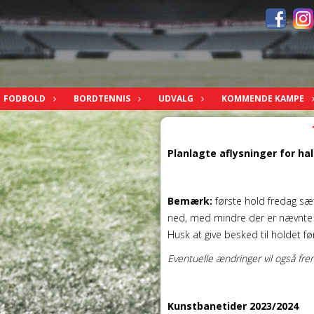
FODBOLD
BORDTENNIS
UDVALG
KOMMENDE KAMPE
Planlagte aflysninger for hal
Bemærk:
første hold fredag sæ
ned, med mindre der er nævnte a
Husk at give besked til holdet fø
Eventuelle ændringer vil også fre
Kunstbanetider 2023/2024