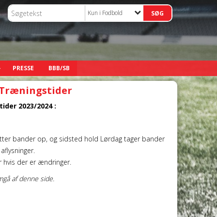
Kun i Fodbold
PRESSE
BBB/SB
Træningstider
tider 2023/2024 :
tter bander op, og sidsted hold Lørdag tager bander
flysninger.
r hvis der er ændringer.
mgå af denne side.