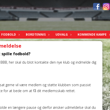
FODBOLD
BORDTENNIS
UDVALG
KOMMENDE KAMPE
meldelse
 spille fodbold?
f BBB, her skal du blot kontakte den nye klub og indmelde dig
rsat gerne vil være medlem og støtte klubben som passivt
e for at bede om at få dit medlemsskab rettet.
u holde en længere pause og derfor ønsker udmeldelse skal du